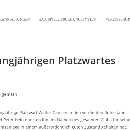
RANSTALTUNGEN
GASTSPIELER/BUCHUNGSSYSTEM
VEREINSSHOP
angjährigen Platzwartes
rags-
llgemein
gorie:
gjährige Platzwart Walter Gansen in den verdienten Ruhestand
nd Peter Hein dankten ihm im Namen des gesamten Clubs für sein
Tennisanlage in einem außerordentlich guten Zustand gehalten hat.