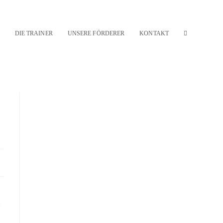
DIE TRAINER
UNSERE FÖRDERER
KONTAKT
WEBSITE-
SUCHE
UMSCHALT
e