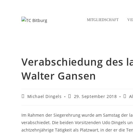
Zum
Inhalt
springen
MITGLIEDSCHAFT
VE
Verabschiedung des l
Walter Gansen
Beitrags-
Beitrag
Beit
Michael Dingels
29. September 2018
A
Autor:
veröffentlicht:
Kate
Im Rahmen der Siegerehrung wurde am Samstag der lan
verabschiedet. Die beiden Vorsitzenden Udo Dingels u
achtzehnjährige Tätigkeit als Platzwart, in der er die 