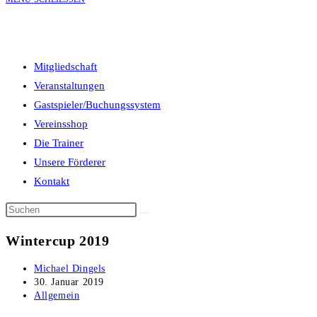
Mitgliedschaft
UMSCHALTEN
Veranstaltungen
Gastspieler/Buchungssystem
Vereinsshop
Die Trainer
Unsere Förderer
Kontakt
Wintercup 2019
Beitrags-
Michael Dingels
Autor:
Beitrag
30. Januar 2019
veröffentlicht:
Beitrags-
Allgemein
Kategorie: