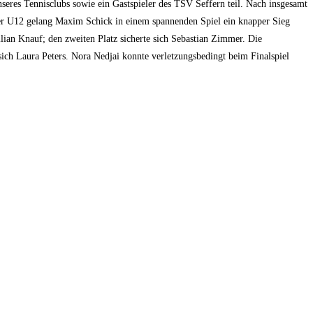
seres Tennisclubs sowie ein Gastspieler des TSV Seffern teil. Nach insgesamt
 der U12 gelang Maxim Schick in einem spannenden Spiel ein knapper Sieg
ian Knauf; den zweiten Platz sicherte sich Sebastian Zimmer. Die
ch Laura Peters. Nora Nedjai konnte verletzungsbedingt beim Finalspiel