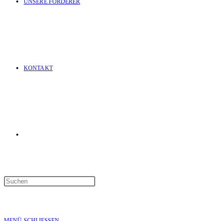
UNSERE FÖRDERER
KONTAKT
WEBSITE-
SUCHE
MENÜ
SCHLIESSEN